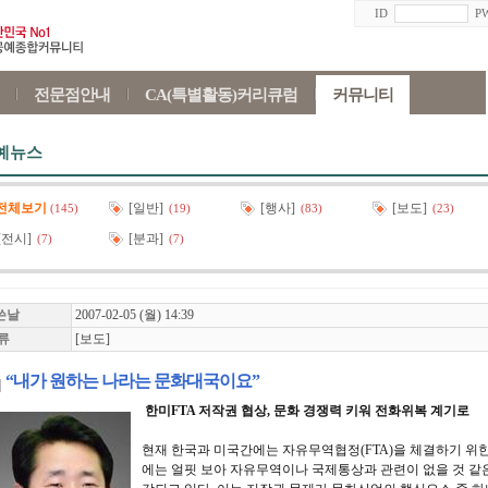
ID
P
전문점안내
CA(특별활동)커리큐럼
커뮤니티
예뉴스
전체보기
[일반]
[행사]
[보도]
(145)
(19)
(83)
(23)
[전시]
[분과]
(7)
(7)
쓴날
2007-02-05 (월) 14:39
류
[보도]
“내가 원하는 나라는 문화대국이요”
한미FTA 저작권 협상, 문화 경쟁력 키워 전화위복 계기로
현재 한국과 미국간에는 자유무역협정(FTA)을 체결하기 위
에는 얼핏 보아 자유무역이나 국제통상과 관련이 없을 것 같