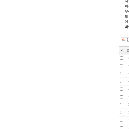
지
위
우
도
이
박