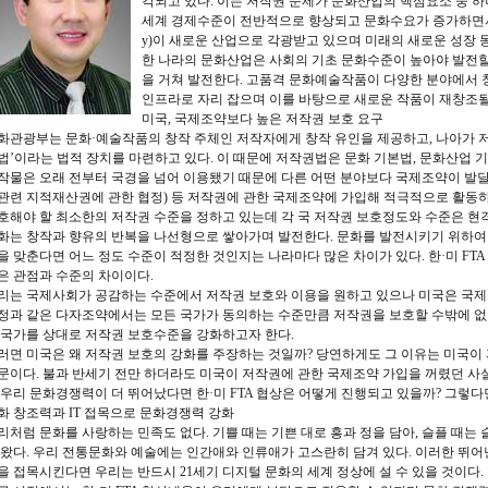
각되고 있다. 이는 저작권 문제가 문화산업의 핵심요소 중 
세계 경제수준이 전반적으로 향상되고 문화수요가 증가하면서 국제적으
y)이 새로운 산업으로 각광받고 있으며 미래의 새로운 성장 
한 나라의 문화산업은 사회의 기초 문화수준이 높아야 발전할 
을 거쳐 발전한다. 고품격 문화예술작품이 다양한 분야에서
인프라로 자리 잡으며 이를 바탕으로 새로운 작품이 재창조될
미국, 국제조약보다 높은 저작권 보호 요구
화관광부는 문화·예술작품의 창작 주체인 저작자에게 창작 유인을 제공하고, 나아가 저
법’이라는 법적 장치를 마련하고 있다. 이 때문에 저작권법은 문화 기본법, 문화산업 
작물은 오래 전부터 국경을 넘어 이용됐기 때문에 다른 어떤 분야보다 국제조약이 발달했다
관련 지적재산권에 관한 협정) 등 저작권에 관한 국제조약에 가입해 적극적으로 활동
호해야 할 최소한의 저작권 수준을 정하고 있는데 각 국 저작권 보호정도와 수준은 현격
화는 창작과 향유의 반복을 나선형으로 쌓아가며 발전한다. 문화를 발전시키기 위하여 
을 맞춘다면 어느 정도 수준이 적정한 것인지는 나라마다 많은 차이가 있다. 한·미 FTA
은 관점과 수준의 차이이다.
리는 국제사회가 공감하는 수준에서 저작권 보호와 이용을 원하고 있으나 미국은 국제조약
정과 같은 다자조약에서는 모든 국가가 동의하는 수준만큼 저작권을 보호할 수밖에 없다
 국가를 상대로 저작권 보호수준을 강화하고자 한다.
러면 미국은 왜 저작권 보호의 강화를 주장하는 것일까? 당연하게도 그 이유는 미국이
문이다. 불과 반세기 전만 하더라도 미국이 저작권에 관한 국제조약 가입을 꺼렸던 사실
 우리 문화경쟁력이 더 뛰어났다면 한·미 FTA 협상은 어떻게 진행되고 있을까? 그렇
화 창조력과 IT 접목으로 문화경쟁력 강화
리처럼 문화를 사랑하는 민족도 없다. 기쁠 때는 기쁜 대로 흥과 정을 담아, 슬플 때는 
 왔다. 우리 전통문화와 예술에는 인간애와 인류애가 고스란히 담겨 있다. 이러한 뛰어
을 접목시킨다면 우리는 반드시 21세기 디지털 문화의 세계 정상에 설 수 있을 것이다.