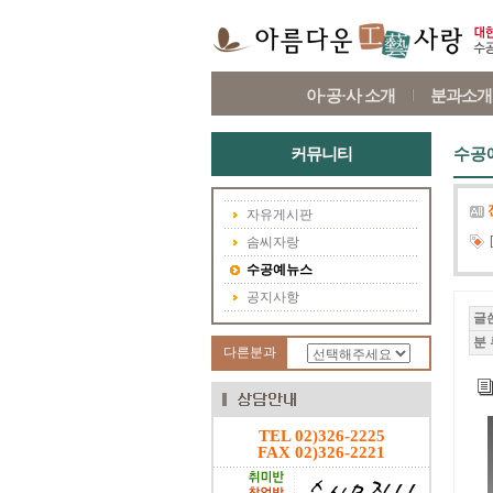
아·공·사 소개
분과소개
커뮤니티
수공
자유게시판
솜씨자랑
수공예뉴스
공지사항
글
분 
다른분과
TEL 02)326-2225
FAX 02)326-2221