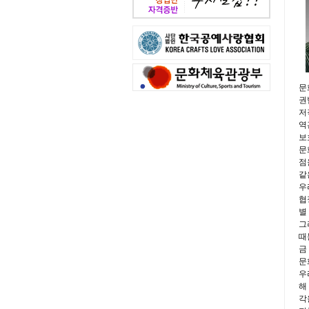
문
권
저
역
보
문
점
같
우
협
별
그
때
금
문
우
해
각