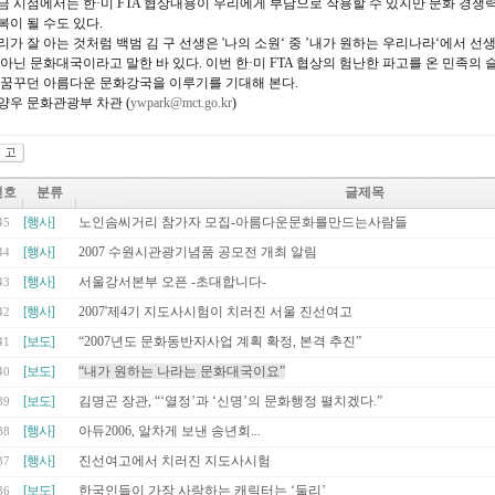
금 시점에서는 한·미 FTA 협상내용이 우리에게 부담으로 작용할 수 있지만 문화 경쟁
복이 될 수도 있다.
리가 잘 아는 것처럼 백범 김 구 선생은 '나의 소원‘ 중 ’내가 원하는 우리나라‘에서 선
 아닌 문화대국이라고 말한 바 있다. 이번 한·미 FTA 협상의 험난한 파고를 온 민족의
 꿈꾸던 아름다운 문화강국을 이루기를 기대해 본다.
양우 문화관광부 차관 (
ywpark@mct.go.kr
)
번호
분류
글제목
[행사]
노인솜씨거리 참가자 모집-아름다운문화를만드는사람들
45
[행사]
2007 수원시관광기념품 공모전 개최 알림
44
[행사]
서울강서본부 오픈 -초대합니다-
43
[행사]
2007'제4기 지도사시험이 치러진 서울 진선여고
42
[보도]
“2007년도 문화동반자사업 계획 확정, 본격 추진”
41
[보도]
“내가 원하는 나라는 문화대국이요”
40
[보도]
김명곤 장관, “‘열정’과 ‘신명’의 문화행정 펼치겠다.”
39
[행사]
아듀2006, 알차게 보낸 송년회...
38
[행사]
진선여고에서 치러진 지도사시험
37
[보도]
한국인들이 가장 사랑하는 캐릭터는 ‘둘리’
36