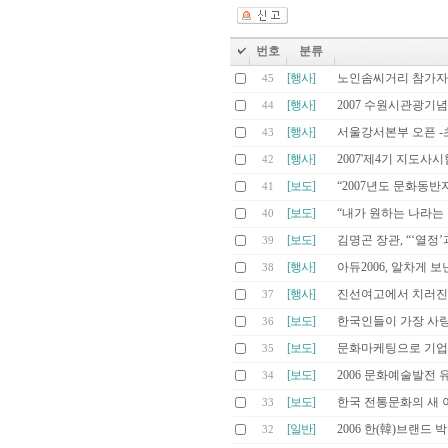
번호
분류
[행사]
노인솜씨거리 참가자
45
[행사]
2007 수원시관광기
44
[행사]
서울강서본부 오픈 -
43
[행사]
2007'제4기 지도사
42
[보도]
“2007년도 문화동반
41
[보도]
“내가 원하는 나라는
40
[보도]
김명곤 장관, “‘열정
39
[행사]
아듀2006, 알차게 보낸
38
[행사]
진선여고에서 치러진
37
[보도]
한국인들이 가장 사랑
36
[보도]
문화마케팅으로 기업
35
[보도]
2006 문화예술발전 
34
[보도]
한국 전통문화의 새 이름
33
[일반]
2006 한(韓)브랜드 
32