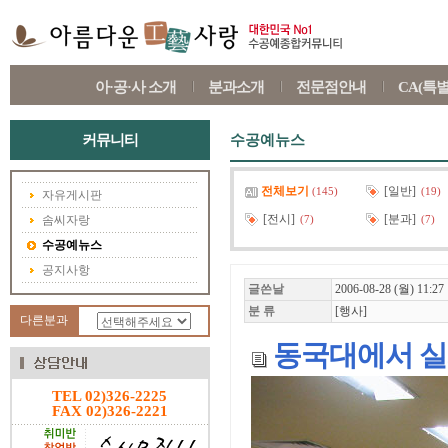
아·공·사 소개
분과소개
전문점안내
CA(특
커뮤니티
수공예뉴스
전체보기
[일반]
(145)
(19)
자유게시판
[전시]
[분과]
솜씨자랑
(7)
(7)
수공예뉴스
공지사항
글쓴날
2006-08-28 (월) 11:27
분 류
[행사]
다른분과
동국대에서 실
TEL 02)326-2225
FAX 02)326-2221