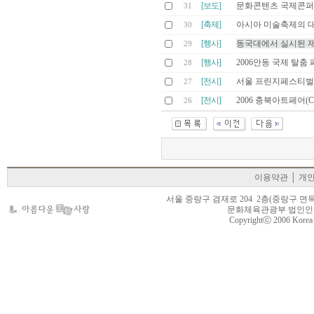
[보도]
문화콘텐츠 국제콘퍼런스
31
[축제]
아시아 미술축제의 대
30
[행사]
동국대에서 실시된 
29
[행사]
2006안동 국제 탈춤
28
[전시]
서울 프린지페스티벌 2
27
[전시]
2006 충북아트페어(CA
26
이용약관
│
개
서울 중랑구 겸재로 204 2층(중랑구 면목동 105-22
문화체육관광부 법인인가 제
Copyrightⓒ 2006 Korea Cr