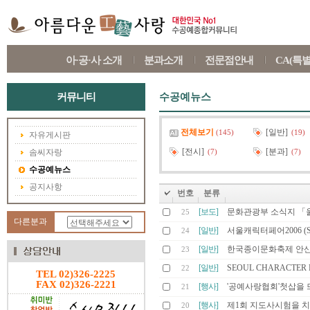
아·공·사 소개
분과소개
전문점안내
CA(특
커뮤니티
수공예뉴스
전체보기
[일반]
(145)
(19)
자유게시판
[전시]
[분과]
솜씨자랑
(7)
(7)
수공예뉴스
공지사항
번호
분류
[보도]
문화관광부 소식지 「
25
다른분과
[일반]
서울캐릭터페어2006 (Seoul 
24
[일반]
한국종이문화축제 안산
23
[일반]
SEOUL CHARACTER F
22
TEL 02)326-2225
FAX 02)326-2221
[행사]
'공예사랑협회'첫삽을 
21
[행사]
제1회 지도사시험을 
20