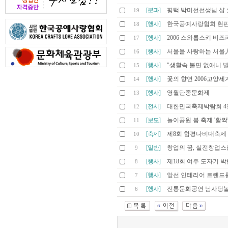
[분과]
평택 박미선선생님 샵 
19
[행사]
한국공예사랑협회 현
18
[행사]
2006 스와롭스키 비
17
[행사]
서울을 사랑하는 서울
16
[행사]
"생활속 불편 없애니 
15
[행사]
꽃의 향연 2006고양
14
[행사]
영월단종문화제
13
[전시]
대한민국축제박람회 4월
12
[보도]
놀이공원 봄 축제 '활짝
11
[축제]
제8회 함평나비대축제
10
[일반]
창업의 꿈, 실전창업
9
[행사]
제18회 여주 도자기 
8
[행사]
앞선 인테리어 트렌드를 만나는
7
[행사]
전통문화공연 남사당
6