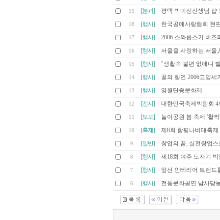
[분과]
평택 박미선선생님 샵 
19
[행사]
한국공예사랑협회 현
18
[행사]
2006 스와롭스키 비
17
[행사]
서울을 사랑하는 서울
16
[행사]
"생활속 불편 없애니 
15
[행사]
꽃의 향연 2006고양
14
[행사]
영월단종문화제
13
[전시]
대한민국축제박람회 4월
12
[보도]
놀이공원 봄 축제 '활짝
11
[축제]
제8회 함평나비대축제
10
[일반]
창업의 꿈, 실전창업
9
[행사]
제18회 여주 도자기 
8
[행사]
앞선 인테리어 트렌드를 만나는
7
[행사]
전통문화공연 남사당
6