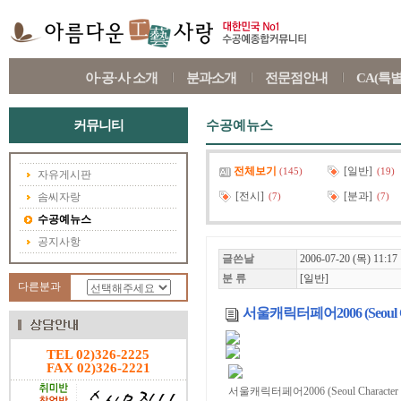
아·공·사 소개
분과소개
전문점안내
CA(특
커뮤니티
수공예뉴스
전체보기
[일반]
(145)
(19)
자유게시판
[전시]
[분과]
솜씨자랑
(7)
(7)
수공예뉴스
공지사항
글쓴날
2006-07-20 (목) 11:17
분 류
[일반]
다른분과
서울캐릭터페어2006 (Seoul Char
TEL 02)326-2225
FAX 02)326-2221
서울캐릭터페어2006 (Seoul Character F