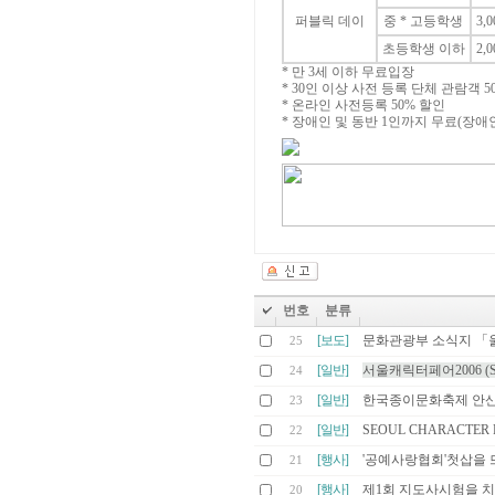
퍼블릭 데이
중 * 고등학생
3,
초등학생 이하
2,
* 만 3세 이하 무료입장
* 30인 이상 사전 등록 단체 관람객 5
* 온라인 사전등록 50% 할인
* 장애인 및 동반 1인까지 무료(장애
번호
분류
[보도]
문화관광부 소식지 「
25
[일반]
서울캐릭터페어2006 (Seoul 
24
[일반]
한국종이문화축제 안산
23
[일반]
SEOUL CHARACTER F
22
[행사]
'공예사랑협회'첫삽을 
21
[행사]
제1회 지도사시험을 
20