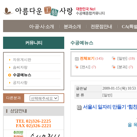
아·공·사 소개
분과소개
전문점안내
CA(특
커뮤니티
수공예뉴스
전체보기
[일반]
(145)
(19)
자유게시판
[전시]
[분과]
솜씨자랑
(7)
(7)
수공예뉴스
공지사항
글쓴날
2009-01-15 (목) 10:53
분 류
[일반]
다른분과
서울시 일자리 만들기 ‘힘찬
TEL 02)326-2225
올 
FAX 02)326-2221