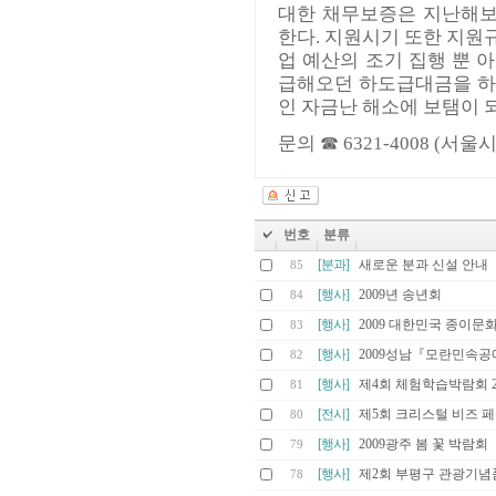
대한 채무보증은 지난해보
한다. 지원시기 또한 지원규
업 예산의 조기 집행 뿐
급해오던 하도급대금을 하
인 자금난 해소에 보탬이 
문의 ☎ 6321-4008 
번호
분류
[분과]
새로운 분과 신설 안내
85
[행사]
2009년 송년회
84
[행사]
2009 대한민국 종이
83
[행사]
2009성남『모란민속
82
[행사]
제4회 체험학습박람회 
81
[전시]
제5회 크리스털 비즈 페어
80
[행사]
2009광주 봄 꽃 박람회
79
[행사]
제2회 부평구 관광기념
78