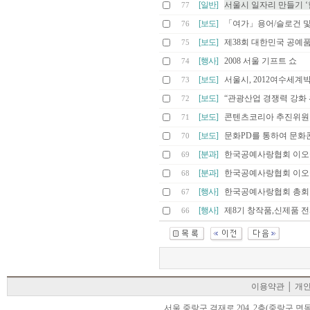
[일반]
서울시 일자리 만들기 ‘
77
[보도]
「여가」용어/슬로건 
76
[보도]
제38회 대한민국 공예
75
[행사]
2008 서울 기프트 쇼
74
[보도]
서울시, 2012여수세계
73
[보도]
“관광산업 경쟁력 강화
72
[보도]
콘텐츠코리아 추진위원
71
[보도]
문화PD를 통하여 문화
70
[분과]
한국공예사랑협회 이오
69
[분과]
한국공예사랑협회 이오
68
[행사]
한국공예사랑협회 총회
67
[행사]
제8기 창작품,신제품 
66
이용약관
│
개
서울 중랑구 겸재로 204 2층(중랑구 면목동 105-22