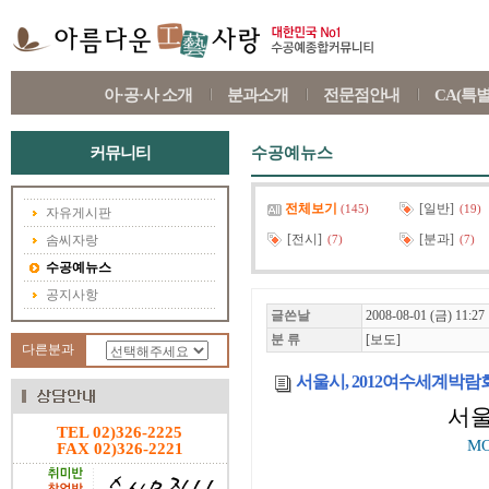
아·공·사 소개
분과소개
전문점안내
CA(특
커뮤니티
수공예뉴스
전체보기
[일반]
(145)
(19)
자유게시판
[전시]
[분과]
솜씨자랑
(7)
(7)
수공예뉴스
공지사항
글쓴날
2008-08-01 (금) 11:27
분 류
[보도]
다른분과
서울시, 2012여수세계박람
서울
TEL 02)326-2225
M
FAX 02)326-2221