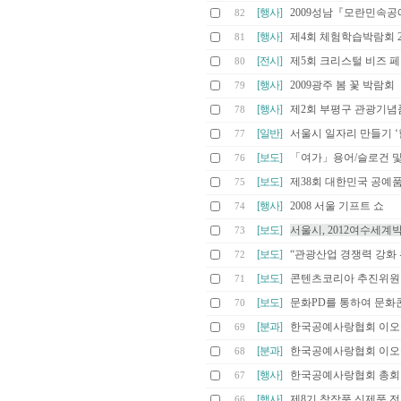
[행사]
2009성남『모란민속
82
[행사]
제4회 체험학습박람회 
81
[전시]
제5회 크리스털 비즈 페어
80
[행사]
2009광주 봄 꽃 박람회
79
[행사]
제2회 부평구 관광기념
78
[일반]
서울시 일자리 만들기 ‘
77
[보도]
「여가」용어/슬로건 
76
[보도]
제38회 대한민국 공예
75
[행사]
2008 서울 기프트 쇼
74
[보도]
서울시, 2012여수세계
73
[보도]
“관광산업 경쟁력 강화
72
[보도]
콘텐츠코리아 추진위원
71
[보도]
문화PD를 통하여 문화
70
[분과]
한국공예사랑협회 이오
69
[분과]
한국공예사랑협회 이오
68
[행사]
한국공예사랑협회 총회
67
[행사]
제8기 창작품,신제품 
66