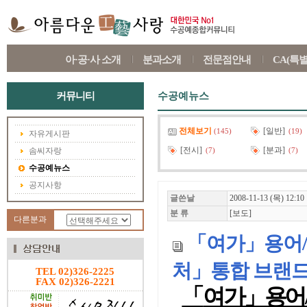
아·공·사 소개
분과소개
전문점안내
CA(특
커뮤니티
수공예뉴스
전체보기
[일반]
(145)
(19)
자유게시판
[전시]
[분과]
솜씨자랑
(7)
(7)
수공예뉴스
공지사항
글쓴날
2008-11-13 (목) 12:10
분 류
[보도]
다른분과
「여가」용어
처」통합 브랜드
TEL 02)326-2225
FAX 02)326-2221
「
여가」용어/