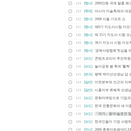
[행사]
2006안동 국제 탈춤 
124
[축제]
아시아 미술축제의 대표
123
[행사]
2008 서울 기프트 쇼
122
[행사]
제8기 지도사시험 이모
121
[행사]
제 35기 지도사 시험 모
120
[행사]
38기 지도사 시험 이모
119
[행사]
'공예사랑협회'첫삽을 
118
[보도]
콘텐츠코리아 추진위원
117
[보도]
놀이공원 봄 축제 '활짝'
116
[분과]
평택 박미선선생님 샵 
115
[일반]
이천본부와 인근의 지부
114
[일반]
시흥지부 류혜옥 선생
113
[보도]
문화마케팅으로 기업과
112
[보도]
한국 전통문화의 새 이름, 
111
[보도]
「여가」용어/슬로건 
110
[보도]
한국인들이 가장 사랑하
109
[전시]
2006 충북아트페어(CAF 
108