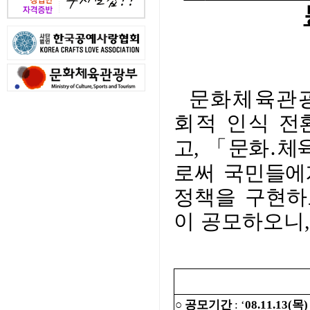
문화체육관
회적 인식
전
「문화․체
고,
로써 국민들에
정책을 구현
하
이 공
모하오니,
○ 공모기간
: ‘
08.11.13(목)