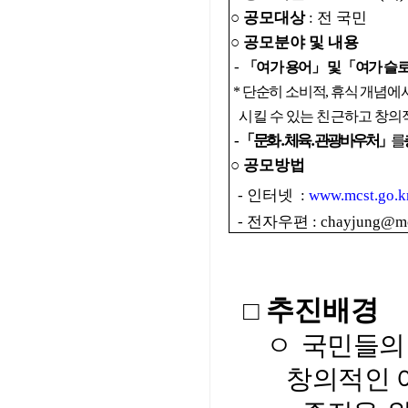
○ 공모대상
: 전 국민
○ 공모분야 및 내용
-
「여가 용어」 및 「여가 슬
*
단순히 소비적, 휴식 개념에
시킬 수 있는 친근하고 창의
-
「
문화․체육․관광바우처」
를
○ 공모방법
- 인터넷 :
www.mcst.go.k
- 전자우편 : chayjung@mcs
추진배경
□
ㅇ
국민들의
창의적인 