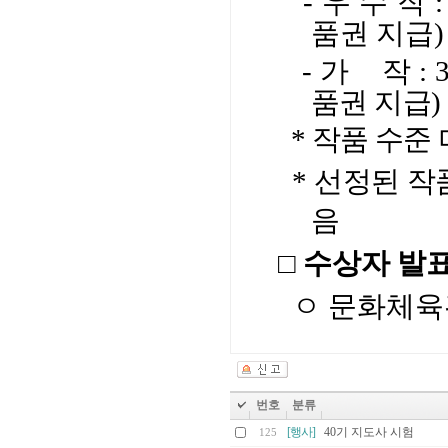
- 우 수 작 
품권 지급)
- 가 작 : 
품권 지급)
* 작품 수준
* 선정된 작
음
□ 수상자 발
ㅇ 문화체육
번호
분류
[행사]
40기 지도사 시험
125