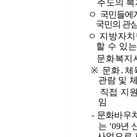
주
도의 복
ㅇ
국민들에게
국민의 관심
ㅇ
지방자치
할 수 있
문화복지사
※
문화
․
체
관람 및 
직접 지원하
임
-
문화바우처
는 ’09년
사업으로 