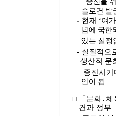
증진을 
슬로건 발
-
현재
‘여가
념에
국한
있는 실정
-
실질적으로
생산적 문
증진
시
키
인이 됨
□
「문화․체
견과 정부