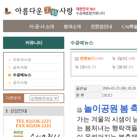
아·공·사 소개
분과소개
전문점안내
CA(특
커뮤니티
수공예뉴스
전체보기
[일반]
(145)
(19)
자유게시판
[전시]
[분과]
솜씨자랑
(7)
(7)
수공예뉴스
공지사항
글쓴날
2006-03-23 (목) 20:28
분 류
[보도]
다른분과
놀이공원 봄 축
가는 겨울의 시샘이 
TEL 02)326-2225
FAX 02)326-2221
는 봄처녀는 행락객들