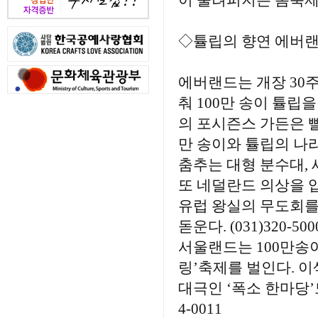
이 울려퍼지는 봄축제
◇튤립의 향연 에버랜
에버랜드는 개장 30주
춰 100만 송이 튤립
의 포시즌스 가든은 빨
만 송이와 튤립의 나
춤추는 대형 분수대, 
또 네덜란드 의상을 입
유럽 왕실의 무도회를 
돋운다. (031)320-500
서울랜드는 100만송이
링’축제를 벌인다. 이
대극인 ‘폭소 한마당’도
4-0011