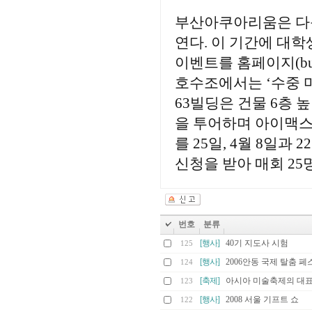
부산아쿠아리움은 다음달 
연다. 이 기간에 대학
이벤트를 홈페이지(bus
호수조에서는 ‘수중 
63빌딩은 건물 6층
을 투어하며 아이맥스
를 25일, 4월 8일과
신청을 받아 매회 25명을
번호
분류
[행사]
40기 지도사 시험
125
[행사]
2006안동 국제 탈춤 
124
[축제]
아시아 미술축제의 대표
123
[행사]
2008 서울 기프트 쇼
122