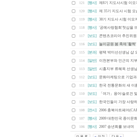
[행사]
제8기 지도사시험 이모
121
[행사]
제 35기 지도사 시험 모
120
[행사]
38기 지도사 시험 이모
119
[행사]
'공예사랑협회'첫삽을 
118
[보도]
콘텐츠코리아 추진위원
117
[보도]
놀이공원 봄 축제 '활짝'
116
[분과]
평택 박미선선생님 샵 
115
[일반]
이천본부와 인근의 지부
114
[일반]
시흥지부 류혜옥 선생
113
[보도]
문화마케팅으로 기업과
112
[보도]
한국 전통문화의 새 이름, 
111
[보도]
「여가」용어/슬로건 
110
[보도]
한국인들이 가장 사랑하
109
[전시]
2006 충북아트페어(CAF 
108
[행사]
2009 대한민국 종이
107
[행사]
2007 송년회를 보내며
106