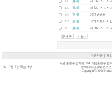
[행사]
제 33기 지도사 
130
[행사]
제 32기 지도사 
129
[행사]
2013 송년회
128
[행사]
31기 지도사 시
127
[행사]
제 30기 지도사 
126
이용약관
│
개
서울 중랑구 겸재로 204 2층(중랑구 면목동 105-22
문화체육관광부 법인인가 제
Copyrightⓒ 2006 Korea Cr