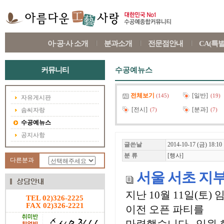
아·공·사 소개
분과소개
전문점안내
CA(특
커뮤니티
수공예뉴스
전체보기
[일반]
(145)
(19)
자유게시판
[전시]
[분과]
솜씨자랑
(7)
(7)
수공예뉴스
공지사항
글쓴날
2014-10-17 (금) 18:10
분 류
[행사]
다른분과
서울 서초 지부
지난 10월 11일(토
TEL 02)326-2225
FAX 02)326-2221
이전 오픈 파티를