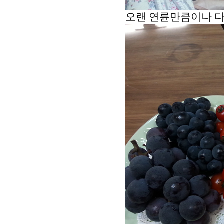
오랜 연륜만큼이나 다