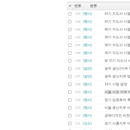
번호
분류
[행사]
43기 지도사 시
145
[행사]
42기 지도사 시
144
[행사]
40기 지도사 시
143
[행사]
39기 지도사 시
142
[행사]
38기 지도사 시
141
[행사]
36기 지도사 시
140
[행사]
제 35기 지도사 
139
[일반]
광주 광산2지부 
138
[일반]
광주 광산지부 
137
[행사]
34기 시험 광경
136
[행사]
서울 서초 지부 
135
[행사]
정기 임원회의 후
134
[행사]
서울 용산지부 
133
[행사]
공예디자인 비젼
132
[보도]
경기 시흥지부 
131