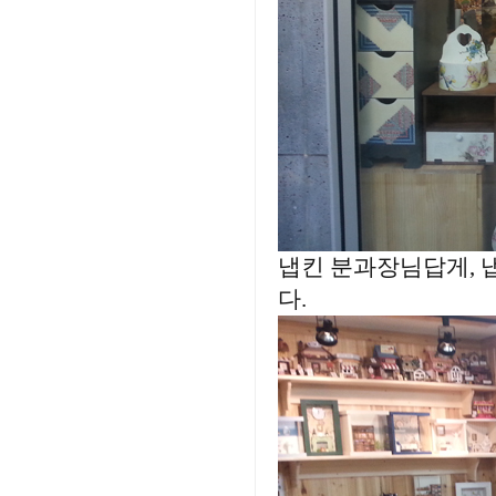
냅킨 분과장님답게, 
다.