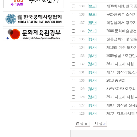
[보도]
제38회 대한민국 
139
[보도]
문화관광부 소식지
138
[일반]
회장님께서 광주지
137
[보도]
2006 문화예술발
136
[행사]
전문점회의 및 임원
135
[행사]
제18회 여주 도자
134
[행사]
2009성남『모란
133
[행사]
36기 지도사 시험
132
[행사]
제7기 창작작품,신
131
[행사]
2013 송년회
130
[행사]
SWAROVSKI주최 
129
[행사]
39기 지도사 시험 
128
[행사]
제8기 창작품,신제
127
[행사]
제7기 지도사시험
126