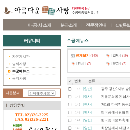
아·공·사 소개
분과소개
전문점안내
CA(특
커뮤니티
수공예뉴스
전체보기
[일반]
(145)
(19)
자유게시판
[전시]
[분과]
솜씨자랑
(7)
(7)
수공예뉴스
공지사항
번호
분류
[일반]
광주 광산2지부 방
145
다른분과
[행사]
전통문화공연 남
144
[행사]
'제1회 한국전통
143
[행사]
한국공예사랑협회
142
TEL 02)326-2225
FAX 02)326-2221
[일반]
한국종이문화축제 
141
[일반]
회장님께서 대전 지
140