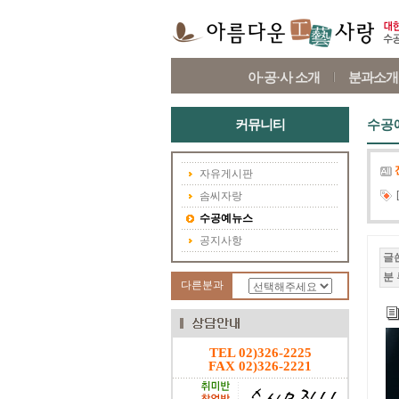
아·공·사 소개
분과소개
커뮤니티
수공
자유게시판
솜씨자랑
수공예뉴스
공지사항
글
분 
다른분과
TEL 02)326-2225
FAX 02)326-2221