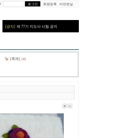
W
회원등록
비번분실
[축제]
(4)