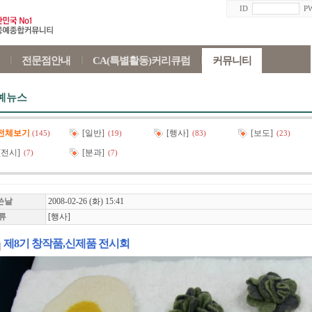
ID
P
전문점안내
CA(특별활동)커리큐럼
커뮤니티
예뉴스
전체보기
[일반]
[행사]
[보도]
(145)
(19)
(83)
(23)
[전시]
[분과]
(7)
(7)
쓴날
2008-02-26 (화) 15:41
류
[행사]
제8기 창작품,신제품 전시회