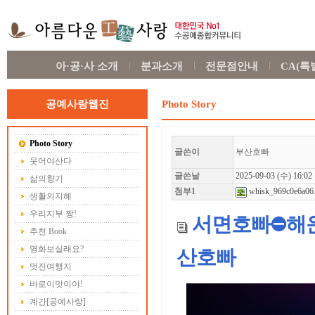
아·공·사 소개
분과소개
전문점안내
CA(
공예사랑웹진
Photo Story
Photo Story
글쓴이
부산호빠
웃어야산다
글쓴날
2025-09-03 (수) 16:02
삶의향기
첨부1
whisk_969c0e6a06.
생활의지혜
우리지부 짱!
서면호빠⛔해운대
추천 Book
영화보실래요?
산호빠
멋진여행지
바로이맛이야!
계간[공예사랑]