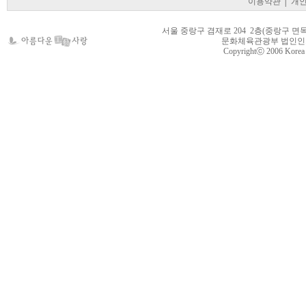
이용약관
│
개
서울 중랑구 겸재로 204 2층(중랑구 면목동 105-22
문화체육관광부 법인인가 제
Copyrightⓒ 2006 Korea Cr