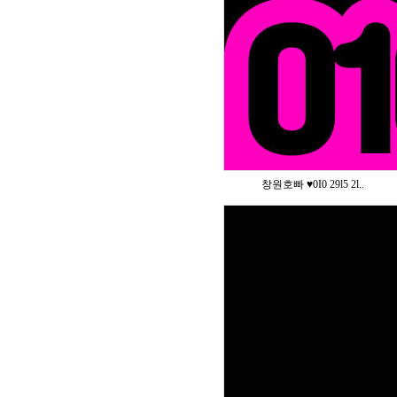
창원호빠 ♥️0I0 29l5 2l..