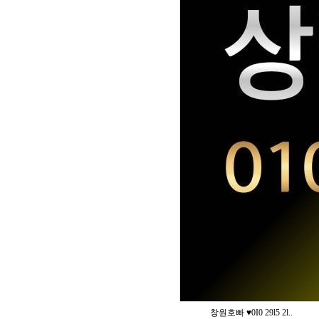
창원호빠 ♥️0I0 29l5 2l..