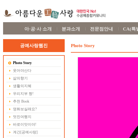
아·공·사 소개
분과소개
전문점안내
CA(
공예사랑웹진
Photo Story
Photo Story
웃어야산다
삶의향기
생활의지혜
우리지부 짱!
추천 Book
영화보실래요?
멋진여행지
바로이맛이야!
계간[공예사랑]