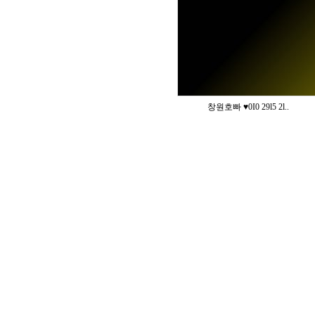
창원호빠 ♥️0I0 29l5 2l..