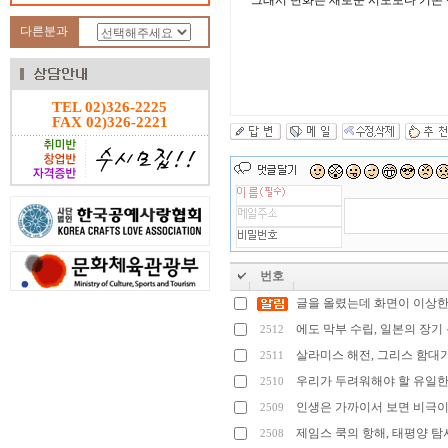
그래서 변화는 새로운 시도보다 기존 
다른분과
대
TEL 02)326-2225
밤
-
FAX 02)326-2221
대
밤
대
밤
-
대
밤
오
피
뷰
-
번호
오
글을 올렸는데 화면이 이상한
피
뷰
에도 막부 수립, 일본의 장기
2512
오
살라미스 해전, 그리스 함대
2511
밤
-
오
우리가 두려워해야 할 유일한
2510
밤
인생은 가까이서 보면 비극
2509
대
제임스 쿡의 항해, 태평양 탐
2508
밤
-