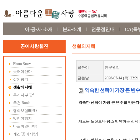
아·공·사 소개
분과소개
전문점안내
CA(
공예사랑웹진
생활의지혜
Photo Story
글쓴이
단군왕검
웃어야산다
글쓴날
2026-05-14 (목) 22:21
삶의향기
생활의지혜
익숙한 선택이 가장 큰 변
우리지부 짱!
익숙한 선택이 가장 큰 변수를 만든다
추천 Book
영화보실래요?
멋진여행지
새로운 도전보다 평소 반복하는 선택이
바로이맛이야!
계간[공예사랑]