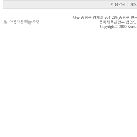
오
이용약관
│
개
피
스
타
서울 중랑구 겸재로 204 2층(중랑구 면목동 105-22
문화체육관광부 법인인가 제
외
Copyrightⓒ 2006 Korea Cr
로
운
밤
-
외
로
운
밤
오
피
나
라
-
오
피
나
라
오
피
사
이
트
-
오
피