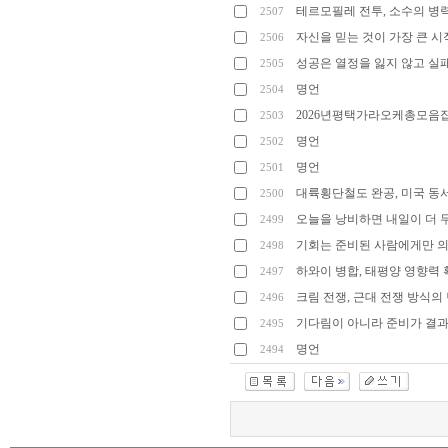
대
테르모필레 전투, 소수의 병
2507
밤
자신을 믿는 것이 가장 큰 
2506
오
성공은 열정을 잃지 않고 실
2505
밤
-
오
명언
2504
밤
2026년평택가라오케총모음
2503
오
피
명언
2502
가
명언
2501
이
드
-
대륙횡단철도 완공, 미국 동
2500
오
피
오늘을 낭비하면 내일이 더
2499
가
기회는 준비된 사람에게만 
이
2498
드
하와이 병합, 태평양 영향력 
2497
오
크림 전쟁, 근대 전쟁 방식의
2496
피
뷰
-
기다림이 아니라 준비가 결
2495
오
명언
피
2494
뷰
오
피
스
타
-