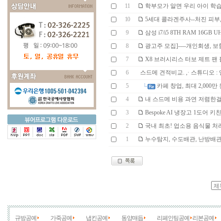
11
학부모가 알면 우리 아이 학습 성
10
5세대 콜라겐주사--처진 피부,
9
삼성 i7/i5 8TH RAM 16GB 
8
광고주 모집]----개인회생, 보
7
X8 브러시리스 터보 제트 팬 블
6
스드메 견적비교. ,· 스튜디오 : 앨범(
5
카페 창업, 최대 2,000만 원
4
내 스드메 비용 과연 저렴한걸까
3
Bespoke AI 냉장고 1도어 키친
2
국내 최초! 업소용 음식물 처리기
1
누수탐지, 수도배관, 난방배관
규방공예
가죽공예
냅킨공예
동양매듭
리페인팅공예
리본공예