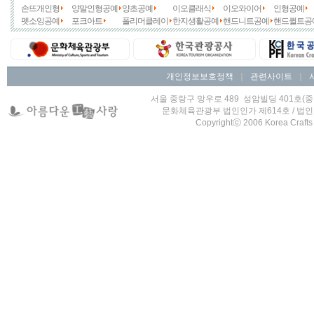
손뜨개인형
양말인형공예
양초공예
이오클래식
이오와이어
인형공예
펫소잉공예
포크아트
폴리머클레이
한지생활공예
핸드니트공예
핸드퀼트공
개인정보보호정책
｜
관련사이트
｜
서울 중랑구 망우로 489 성암빌딩 401호(중랑구 
문화체육관광부 법인인가 제614호 / 법인고유번호
Copyrightⓒ 2006 Korea Crafts L