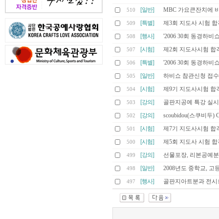
[일반]
MBC 가요큰잔치에 
510
[특별]
제3회 지도사 시험 
509
[행사]
'2006 30회 동경하
508
[시험]
제2회 지도사시험 합
507
[특별]
'2006 30회 동경하
506
[일반]
하비쇼 참관신청 접수
505
[시험]
제9기 지도사시험 합
504
[강의]
골판지공예 특강 실시
503
[강의]
scoubidou(스쿠비두
502
[시험]
제7기 지도사시험 합
501
[시험]
제5회 지도사 시험 
500
[강의]
선물포장, 리본공예분
499
[일반]
2008년도 중학교, 고
498
[행사]
골판지아트분과 전시
497