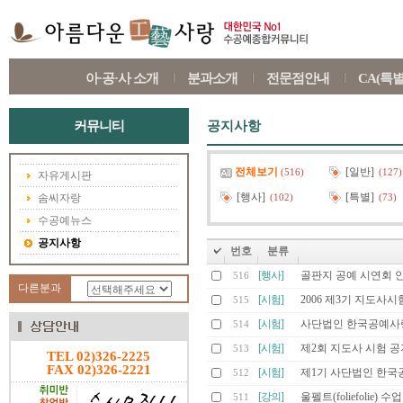
아·공·사 소개
분과소개
전문점안내
CA(특
커뮤니티
공지사항
전체보기
[일반]
(516)
(127)
자유게시판
[행사]
[특별]
솜씨자랑
(102)
(73)
수공예뉴스
공지사항
번호
분류
[행사]
골판지 공예 시연회 
516
다른분과
[시험]
2006 제3기 지도사시
515
[시험]
사단법인 한국공예사
514
[시험]
제2회 지도사 시험 공
513
TEL 02)326-2225
FAX 02)326-2221
[시험]
제1기 사단법인 한국
512
[강의]
울펠트(foliefolie) 
511