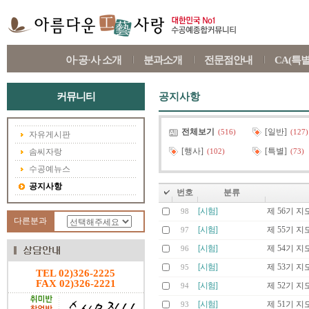
아·공·사 소개
분과소개
전문점안내
CA(특
커뮤니티
공지사항
전체보기
[일반]
(516)
(127)
자유게시판
[행사]
[특별]
솜씨자랑
(102)
(73)
수공예뉴스
공지사항
번호
분류
[시험]
제 56기 
98
다른분과
[시험]
제 55기 
97
[시험]
제 54기 
96
[시험]
제 53기 
95
TEL 02)326-2225
FAX 02)326-2221
[시험]
제 52기 
94
[시험]
제 51기 
93