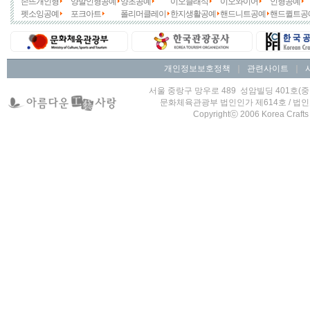
손뜨개인형
양말인형공예
양초공예
이오클래식
이오와이어
인형공예
펫소잉공예
포크아트
폴리머클레이
한지생활공예
핸드니트공예
핸드퀼트공
개인정보보호정책
｜
관련사이트
｜
서울 중랑구 망우로 489 성암빌딩 401호(중랑구 
문화체육관광부 법인인가 제614호 / 법인고유번호
Copyrightⓒ 2006 Korea Crafts L