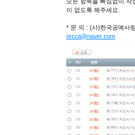
모든 항목을 빠짐없이 작성
이 없도록 해주세요.
* 문 의 : (사)한국공예사랑
orcca@naver.com
NO
분류
516
[시험]
제 77기 지도사 
515
[시험]
제 76기 지도사시
514
[시험]
제 75기 지도사시
513
[시험]
재 74기 지도사 
512
[시험]
제 73회 지도사 
511
[시험]
제 72기 지도사 
510
[시험]
제 70기 지도사 
509
[시험]
제 69기 지도사 