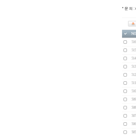
* 문 의 
NO
516
515
514
513
512
511
510
509
508
507
506
505