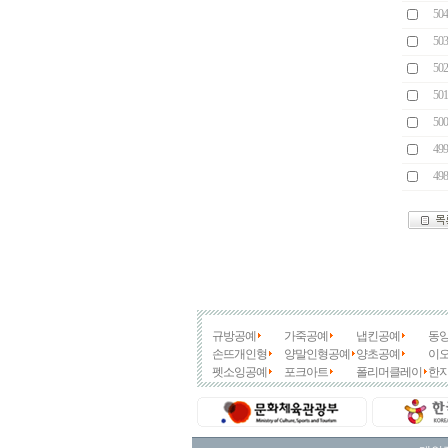
504
503
502
501
500
499
498
규방공예
가죽공예
냅킨공예
동
손뜨개인형
양말인형공예
양초공예
이
펫소잉공예
포크아트
폴리머클레이
한