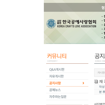
·게시판
재 
작성
분 
사단법인