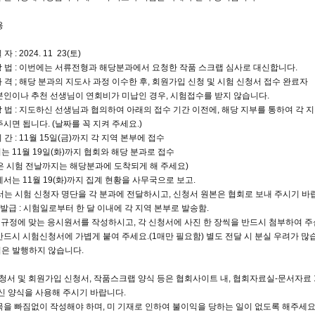
용
 자 : 2024. 11 23(토)
 방 법 : 이번에는 서류전형과 해당분과에서 요청한 작품 스크랩 심사로 대신합니다.
 자 격 ; 해당 분과의 지도사 과정 이수한 후, 회원가입 신청 및 시험 신청서 접수 완료자
본인이나 추천 선생님이 연회비가 미납인 경우, 시험접수를 받지 않습니다.
 방 법 : 지도하신 선생님과 협의하여 아래의 접수 기간 이전에, 해당 지부를 통하여 각 
시면 됩니다. (날짜를 꼭 지켜 주세요.)
 기 간 : 11월 15일(금)까지 각 지역 본부에 접수
 11월 19일(화)까지 협회와 해당 분과로 접수
은 시험 전날까지는 해당분과에 도착되게 해 주세요)
서는 11월 19(화)까지 집계 현황을 사무국으로 보고.
서는 시험 신청자 명단을 각 분과에 전달하시고, 신청서 원본은 협회로 보내 주시기 바랍
 발급 : 시험일로부터 한 달 이내에 각 지역 본부로 발송함.
시 규정에 맞는 응시원서를 작성하시고, 각 신청서에 사진 한 장씩을 반드시 첨부하여 주
반드시 시험신청서에 가볍게 붙여 주세요.(1매만 필요함) 별도 전달 시 분실 우려가 많
은 발행하지 않습니다.
청서 및 회원가입 신청서, 작품스크랩 양식 등은 협회사이트 내, 협회자료실-문서자료 14, 15
신 양식을 사용해 주시기 바랍니다.
목을 빠짐없이 작성해야 하며, 미 기재로 인하여 불이익을 당하는 일이 없도록 해주세요