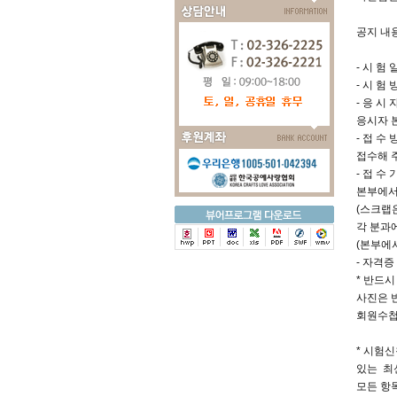
공지 내
- 시 험 일
- 시 험
- 응 시
응시자 
- 접 수
접수해 주
- 접 수
본부에서는
(스크랩
각 분과에
(본부에
- 자격증
* 반드
사진은 
회원수첩
* 시험신
있는 최
모든 항