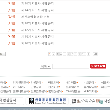
[시험]
제 65기 지도사 시험 공지
[시험]
제 64기 지도사 시험 공지
[일반]
패션소잉 분과장 변경
[시험]
제 63기 지도사 시험 공지
[시험]
제 62기 지도사 시험 공지
[시험]
제 61기 지도사 시험 공지
[시험]
제 60기 지도사 시험 공지
1
2
3
4
5
6
7
8
9
10
28
,,,
양매듭
리페인팅공예
리본공예
마크라메
베이비돌
비즈공예
생활자
오클래식
이오와이어
인형공예
천연비누
클레이아트
통가죽공예
패션소
지생활공예
핸드니트공예
핸드퀼트공예
홈패션공예
CA특별활동
POP디자인