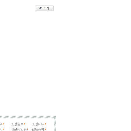
수
소잉퀼트
소잉테디
잉
패션페인팅
펠트공예