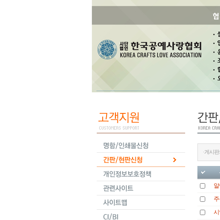
·게시판
알
주
시