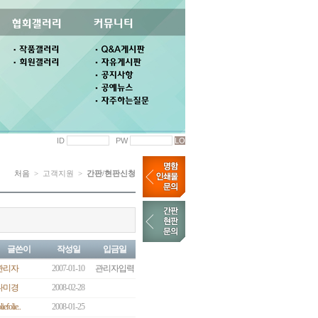
ID
PW
처음
> 고객지원 >
간판/현판신청
글쓴이
작성일
입금일
관리자
2007-01-10
관리자입력
나미경
2008-02-28
liefolie..
2008-01-25