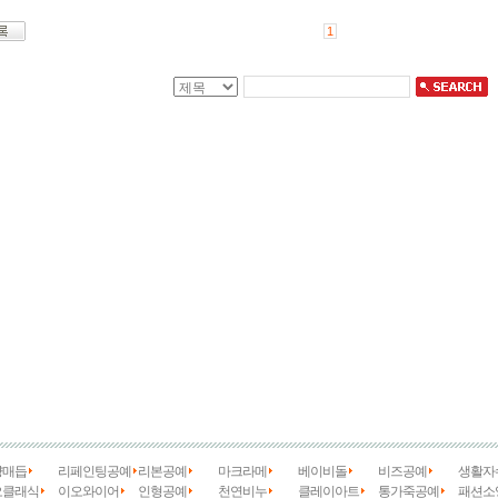
1
양매듭
리페인팅공예
리본공예
마크라메
베이비돌
비즈공예
생활자
오클래식
이오와이어
인형공예
천연비누
클레이아트
통가죽공예
패션소