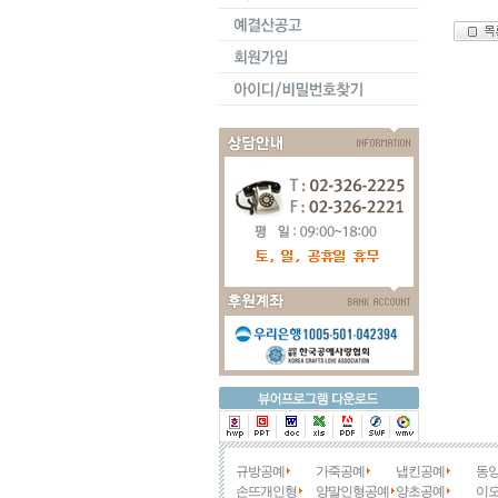
규방공예
가죽공예
냅킨공예
동
손뜨개인형
양말인형공예
양초공예
이