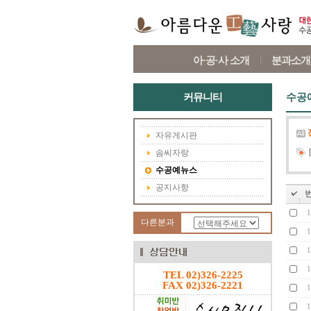
아·공·사 소개
분과소개
커뮤니티
수공
자유게시판
솜씨자랑
수공예뉴스
공지사항
1
다른분과
1
1
1
TEL 02)326-2225
FAX 02)326-2221
1
1