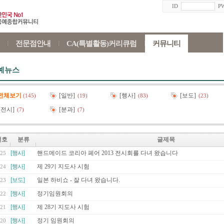
ID
P
전문점안내
CA(특별활동)커리큐럼
커뮤니티
예뉴스
전체보기
[일반]
[행사]
[보도]
(145)
(19)
(83)
(23)
[전시]
[분과]
(7)
(7)
번호
분류
글제목
[행사]
핸드메이드 코리아 페어 2013 전시회를 다녀 왔습니다
25
[행사]
제 29기 지도사 시험
24
[보도]
일본 하비쇼 - 잘 다녀 왔습니다.
23
[행사]
정기임원회의
22
[행사]
제 28기 지도사 시험
21
[행사]
정기 임원회의
20