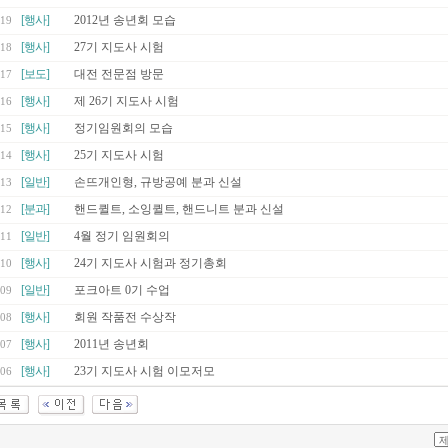
[행사]
2012년 송년회 모습
19
[행사]
27기 지도사 시험
18
[보도]
대전 전문점 방문
17
[행사]
제 26기 지도사 시험
16
[행사]
정기임원회의 모습
15
[행사]
25기 지도사 시험
14
[일반]
손뜨개인형, 규방공예 분과 신설
13
[분과]
핸드퀼트, 소잉퀼트, 핸드니트 분과 신설
12
[일반]
4월 정기 임원회의
11
[행사]
24기 지도사 시험과 정기총회
10
[일반]
포크아트 0기 수업
09
[행사]
회원 작품전 수상작
08
[행사]
2011년 송년회
07
[행사]
23기 지도사 시험 이모저모
06