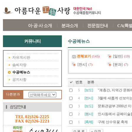
아·공·사 소개
분과소개
전문점안내
CA(특
커뮤니티
수공예뉴스
전체보기
[일반]
(145)
(19)
자유게시판
[전시]
[분과]
솜씨자랑
(7)
(7)
수공예뉴스
공지사항
번호
분류
[보도]
“계층간, 지역간 문화
5
다른분과
[전시]
3월에 새롭게 선보이
4
[보도]
문화관광부 2006년 미술
3
[행사]
인사동에서 공예미술품
2
TEL 02)326-2225
FAX 02)326-2221
[축제]
구례 산수유꽃 축제
1