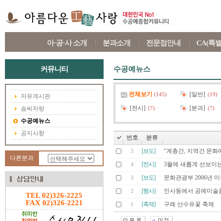
아·공·사 소개
분과소개
전문점안내
CA(특
커뮤니티
수공예뉴스
전체보기
[일반]
(145)
(19)
자유게시판
[전시]
[분과]
솜씨자랑
(7)
(7)
수공예뉴스
공지사항
번호
분류
[보도]
“계층간, 지역간 문화
5
다른분과
[전시]
3월에 새롭게 선보이
4
[보도]
문화관광부 2006년 미술
3
[행사]
인사동에서 공예미술품
2
TEL 02)326-2225
FAX 02)326-2221
[축제]
구례 산수유꽃 축제
1