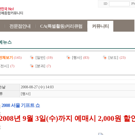
ID
P
전문점안내
CA(특별활동)커리큐럼
커뮤니티
예뉴스
전체보기
[일반]
[행사]
[보도]
(145)
(19)
(83)
(23)
[전시]
[분과]
(7)
(7)
쓴날
2008-08-27 (수) 14:03
류
[행사]
2008 서울 기프트 쇼
*2008년 9월 3일(수)까지 예매시 2,000원 할