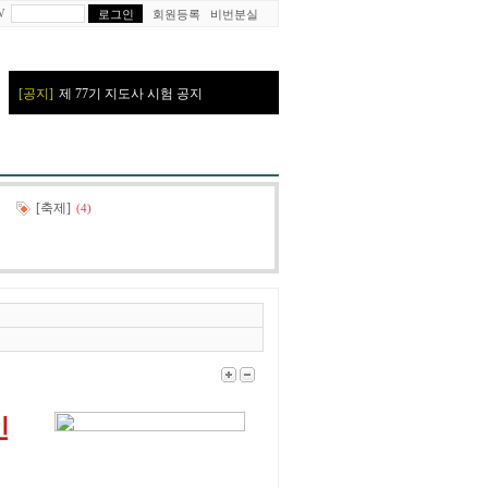
W
회원등록
비번분실
[축제]
(4)
인