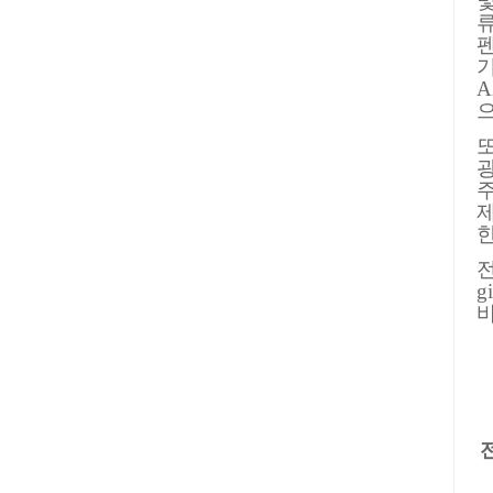
및
펜
기
전
g
바