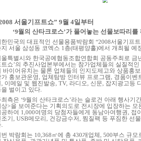
2008 서울기프트쇼” 9월 4일부터
‘
9월의 산타크로스’가 풀어놓는 선물보따리를 확
대한민국의 대표적인 선물용품박람회 “2008서울기프트쇼
까지 서울 삼성동 코엑스 1층(태평양홀)에서 개최될 예
서울특별시와 한국공예협동조합연합회 공동주최로 금년 
프트쇼’의 추진사업본부에서는 참가업체들의 실질적인 
외 바이어유치는 물론 업체들의 인지도제고와 상품홍보
참가 홍보관운영, 업체탐방 인터뷰 프로그램, 경품이벤
, 이메일 및 웹진발송, TV, 라디오, 신문, 잡지광고
을 벌이고 있다.
주최측은 ‘9월의 산타크로스’라는 슬로건 아래 행사기
세상>을 보여준다는 기획의도로 전시장에 입장하는 모
제공하여 1,000여명의 당첨자들에게 동남아여행권, 접
건조기, USB메모리, 건강금수저, 찜질팩 등 푸짐한 
.
번 박람회는 10,368㎡에 총 430개업체, 500부스 규