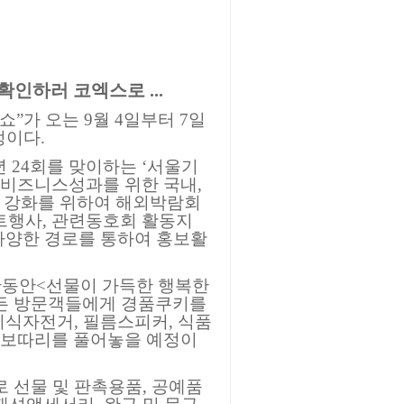
인하러 코엑스로 ...
”가 오는 9월 4일부터 7일
정이다.
24회를 맞이하는 ‘서울기
비즈니스성과를 위한 국내,
 강화를 위하여 해외박람회
트행사, 관련동호회 활동지
등 다양한 경로를 통하여 홍보활
간동안<선물이 가득한 행복한
든 방문객들에게 경품쿠키를
이식자전거, 필름스피커, 식품
선물보따리를 풀어놓을 예정이
모로 선물 및 판촉용품, 공예품