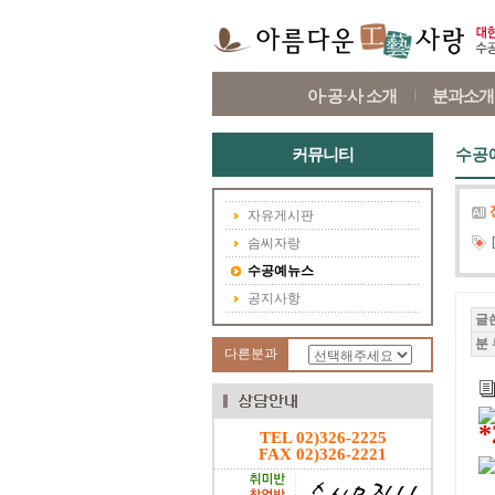
아·공·사 소개
분과소개
커뮤니티
수공
자유게시판
솜씨자랑
수공예뉴스
공지사항
글
분 
다른분과
TEL 02)326-2225
FAX 02)326-2221