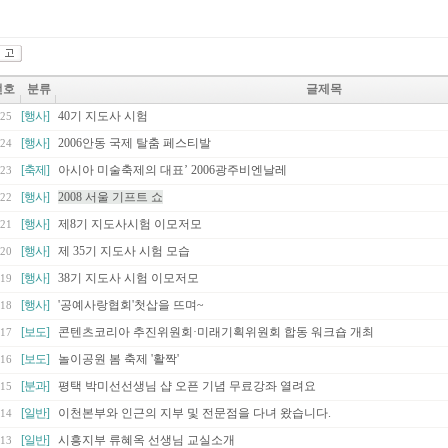
번호
분류
글제목
[행사]
40기 지도사 시험
25
[행사]
2006안동 국제 탈춤 페스티발
24
[축제]
아시아 미술축제의 대표’ 2006광주비엔날레
23
[행사]
2008 서울 기프트 쇼
22
[행사]
제8기 지도사시험 이모저모
21
[행사]
제 35기 지도사 시험 모습
20
[행사]
38기 지도사 시험 이모저모
19
[행사]
'공예사랑협회'첫삽을 뜨며~
18
[보도]
콘텐츠코리아 추진위원회·미래기획위원회 합동 워크숍 개최
17
[보도]
놀이공원 봄 축제 '활짝'
16
[분과]
평택 박미선선생님 샵 오픈 기념 무료강좌 열려요
15
[일반]
이천본부와 인근의 지부 및 전문점을 다녀 왔습니다.
14
[일반]
시흥지부 류혜옥 선생님 교실소개
13