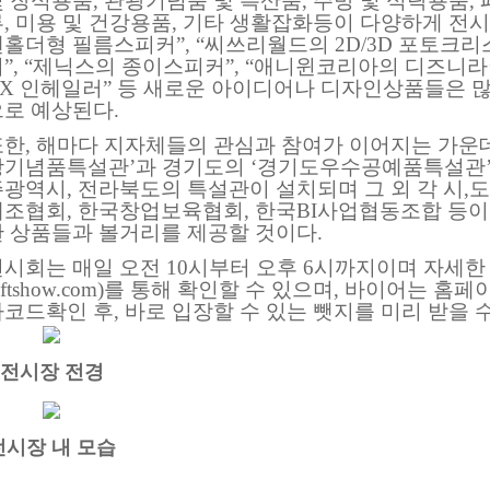
 장식용품, 관광기념품 및 특산품, 주방 및 식탁용품,
류, 미용 및 건강용품, 기타 생활잡화등이 다양하게 전
홀더형 필름스피커”, “씨쓰리월드의 2D/3D 포토크리
”, “제닉스의 종이스피커”, “애니윈코리아의 디즈니라
AX 인헤일러” 등 새로운 아이디어나 디자인상품들은 많
으로 예상된다.
또한, 해마다 지자체들의 관심과 참여가 이어지는 가운
광기념품특설관’과 경기도의 ‘경기도우수공예품특설관’
주광역시, 전라북도의 특설관이 설치되며 그 외 각 시,
제조협회, 한국창업보육협회, 한국BI사업협동조합 등이
한 상품들과 볼거리를 제공할 것이다.
시회는 매일 오전 10시부터 오후 6시까지이며 자세한 내
iftshow.com)를 통해 확인할 수 있으며, 바이어는
코드확인 후, 바로 입장할 수 있는 뺏지를 미리 받을 수 있
전시장 전경
전시장 내 모습