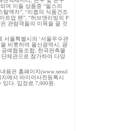
 패션액세서리, 완구 및 문구
시되며 이들 상품중 “필스의
스탈액자”, “리큅의 식품건조
이트업 펜”, “허브앤리빙의 P
은 관람객들의 이목을 끌 것
데 서울특별시의 ‘서울우수관
을 비롯하여 울산광역시, 광
도 공예협동조합, 한국판촉물
 단체관으로 참가하여 다양
용은 홈페이지(www.seoul
 홈페이지에서 바이어사전등록시
다. 입장료 7,000원.