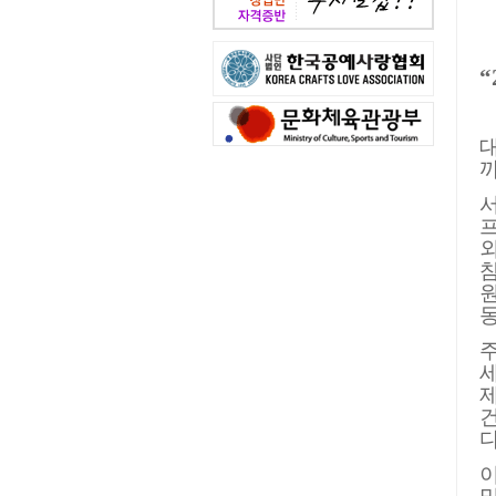
“
원
동
다
이