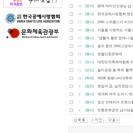
[분과]
평택 박미선선생님 샵 
19
[행사]
한국공예사랑협회 현
18
[행사]
2006 스와롭스키 비
17
[행사]
서울을 사랑하는 서울
16
[행사]
"생활속 불편 없애니 
15
[행사]
꽃의 향연 2006고양
14
[행사]
영월단종문화제
13
[전시]
대한민국축제박람회 4월
12
[보도]
놀이공원 봄 축제 '활짝
11
[축제]
제8회 함평나비대축제
10
[일반]
창업의 꿈, 실전창업
9
[행사]
제18회 여주 도자기 
8
[행사]
앞선 인테리어 트렌드를 만나는
7
[행사]
전통문화공연 남사당
6