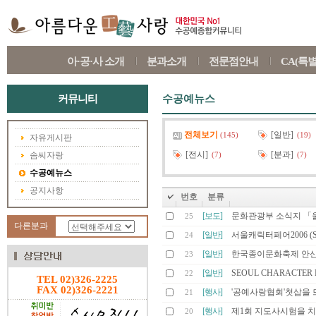
아·공·사 소개
분과소개
전문점안내
CA(특
커뮤니티
수공예뉴스
전체보기
[일반]
(145)
(19)
자유게시판
[전시]
[분과]
솜씨자랑
(7)
(7)
수공예뉴스
공지사항
번호
분류
[보도]
문화관광부 소식지 「
25
다른분과
[일반]
서울캐릭터페어2006 (Seoul 
24
[일반]
한국종이문화축제 안산
23
[일반]
SEOUL CHARACTER F
22
TEL 02)326-2225
FAX 02)326-2221
[행사]
'공예사랑협회'첫삽을 
21
[행사]
제1회 지도사시험을 
20