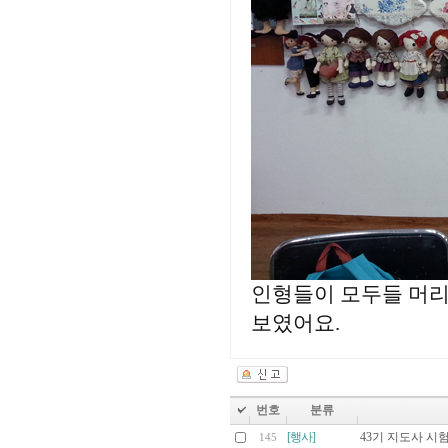
인형들이 모두들 머리
보였어요.
번호
분류
[행사]
43기 지도사 시
145