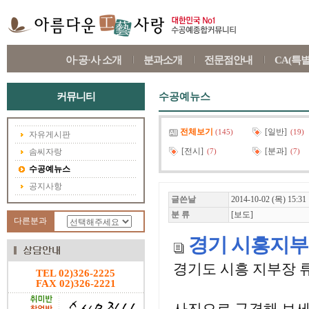
아·공·사 소개
분과소개
전문점안내
CA(특
커뮤니티
수공예뉴스
전체보기
[일반]
(145)
(19)
자유게시판
[전시]
[분과]
솜씨자랑
(7)
(7)
수공예뉴스
공지사항
글쓴날
2014-10-02 (목) 15:31
분 류
[보도]
다른분과
경기 시흥지부
경기도 시흥 지부장 
TEL 02)326-2225
FAX 02)326-2221