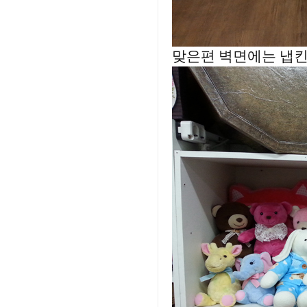
맞은편 벽면에는 냅킨 작