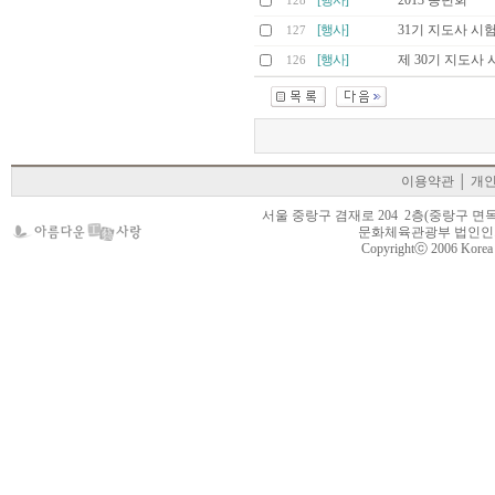
[행사]
2013 송년회
128
[행사]
31기 지도사 시
127
[행사]
제 30기 지도사 
126
이용약관
│
개
서울 중랑구 겸재로 204 2층(중랑구 면목동 105-22
문화체육관광부 법인인가 제
Copyrightⓒ 2006 Korea Cr