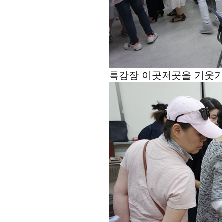
특강장 이곳저곳을 기웃기웃